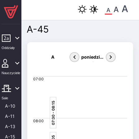
A
A
A
A-45
Oddziały
A
poniedział
ek
Nauczyciele
07:00
Sale
07:30 - 08:15
A-10
A-11
08:00
A-13
A-15