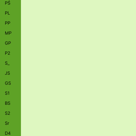
PŚ
PL
PP
MP
GP
P2
S_
JS
GS
S1
BS
S2
Sr
D4