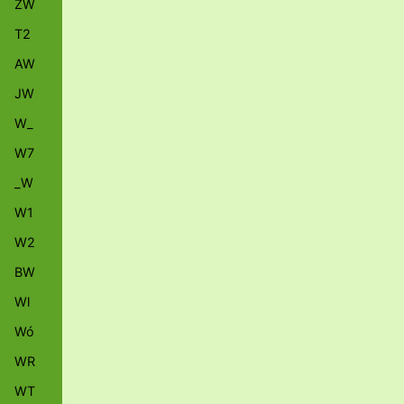
ZW
T2
AW
JW
W_
W7
_W
W1
W2
BW
Wl
Wó
WR
WT