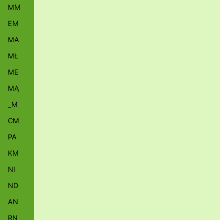
MM
EM
MA
MŁ
ME
MĄ
_M
CM
PA
KM
NI
ND
AN
RN