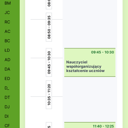
BM
JC
08:50 - 09:35
RC
AC
BC
ŁD
09:45 - 10:30
09:45 - 10:30
AD
Nauczyciel
współorganizujący
DA
kształcenie uczniów
niepełnosprawnych
ED
w kl. integracyjnej
wsp2A
10:35 - 11:20
D_
DT
DJ
DI
CF
11:40 - 12:25