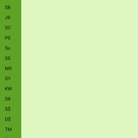
SB
J9
SC
PS
Su
SS
MS
SY
KW
S9
SŚ
DŚ
TM