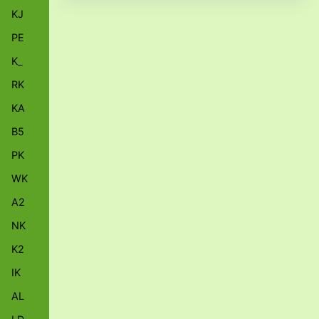
KJ
PE
K_
RK
KA
B5
PK
WK
A2
NK
K2
IK
AL