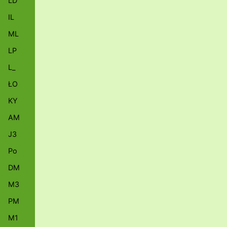
LD
IL
ML
LP
L_
ŁO
KY
AM
J3
Po
DM
M3
PM
M1