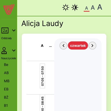
A
A
A
Alicja Laudy
Oddziały
A
Ś
czwartek
w
Nauczyciele
Be
07:05 - 07:50
AB
MB
EB
BŻ
08:00 - 08:45
B1