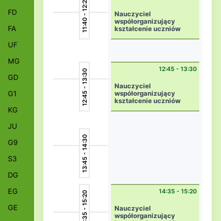
11:40 - 12:25
FD
Nauczyciel
współorganizujący
FA
kształcenie uczniów
niepełnosprawnych
w kl. integracyjnej
UF
wsp2A
MG
12:45 - 13:30
12:45 - 13:30
GD
Nauczyciel
G1
współorganizujący
kształcenie uczniów
niepełnosprawnych
KG
w kl. integracyjnej
wsp2A
JU
13:45 - 14:30
G9
S3
DG
EG
14:35 - 15:20
14:35 - 15:20
GE
Nauczyciel
współorganizujący