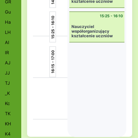
kształcenie uczniów
GR
niepełnosprawnych
w kl.ogólnodost.
Gu
wsp3F
15:25 - 16:10
15:25 - 16:10
Ha
Nauczyciel
współorganizujący
LH
kształcenie uczniów
niepełnosprawnych
AI
w kl.ogólnodost.
wsp3F
IR
16:15 - 17:00
AJ
JJ
TJ
_K
Kc
TK
KH
K4