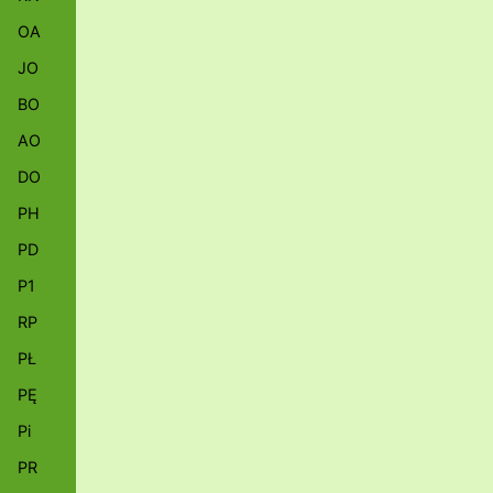
OA
JO
BO
AO
DO
PH
PD
P1
RP
PŁ
PĘ
Pi
PR