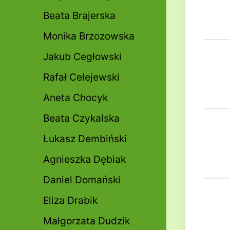
Beata Brajerska
Monika Brzozowska
Jakub Cegłowski
Rafał Celejewski
Aneta Chocyk
Beata Czykalska
Łukasz Dembiński
Agnieszka Dębiak
Daniel Domański
Eliza Drabik
Małgorzata Dudzik