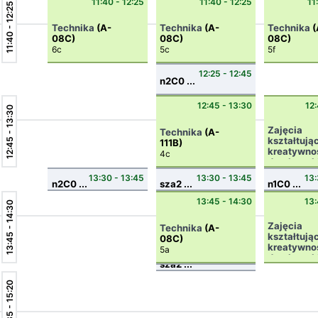
11:40 - 12:25
11:40 - 12:25
11
11:40 - 12:25
Technika
(A-
Technika
(A-
Technika
(
08C)
08C)
08C)
6c
5c
5f
12:25 - 12:45
n2C0 ...
12:45 - 13:30
12:
12:45 - 13:30
Zajęcia
Technika
(A-
kształtują
111B)
kreatywno
4c
dyrektorsk
(A-08C)
13:30 - 13:45
13:30 - 13:45
13:
4g
n2C0 ...
sza2 ...
n1C0 ...
13:45 - 14:30
13:
13:45 - 14:30
Zajęcia
Technika
(A-
kształtują
08C)
kreatywno
5a
dyrektorsk
sza2 ...
(A-08C)
14:30 - 14:35
4g
14:35 - 15:20