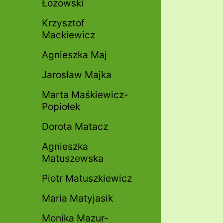
Łozowski
Krzysztof
Mackiewicz
Agnieszka Maj
Jarosław Majka
Marta Maśkiewicz-
Popiołek
Dorota Matacz
Agnieszka
Matuszewska
Piotr Matuszkiewicz
Maria Matyjasik
Monika Mazur-