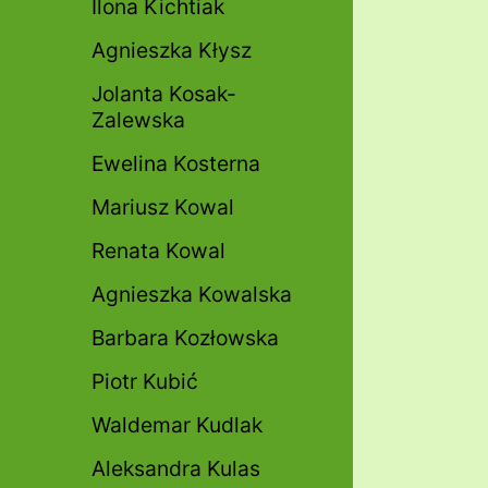
Ilona Kichtiak
Agnieszka Kłysz
Jolanta Kosak-
Zalewska
Ewelina Kosterna
Mariusz Kowal
Renata Kowal
Agnieszka Kowalska
Barbara Kozłowska
Piotr Kubić
Waldemar Kudlak
Aleksandra Kulas