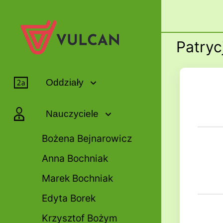
Patry
Oddziały
Nauczyciele
Bożena Bejnarowicz
Anna Bochniak
Marek Bochniak
Edyta Borek
Krzysztof Bożym