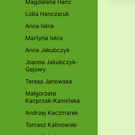
Magdalena Hanc
Lidia Hanczaruk
Anna Iskra
Martyna Iskra
Anna Jakubczyk
Joanna Jakubczyk-
Gajowy
Teresa Janowska
Małgorzata
Kacprzak-Kamińska
Andrzej Kaczmarek
Tomasz Kalinowski