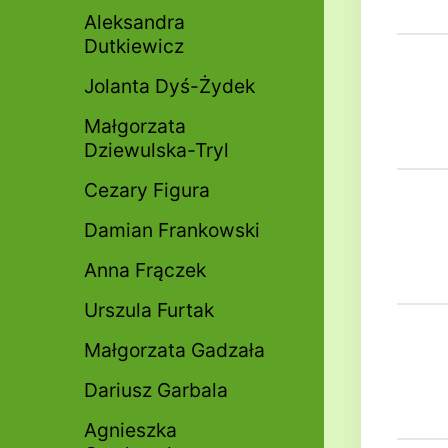
Aleksandra
Dutkiewicz
Jolanta Dyś-Żydek
Małgorzata
Dziewulska-Tryl
Cezary Figura
Damian Frankowski
Anna Frączek
Urszula Furtak
Małgorzata Gadzała
Dariusz Garbala
Agnieszka