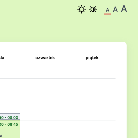
A
A
A
da
czwartek
piątek
50 - 08:00
00 - 08:45
ka