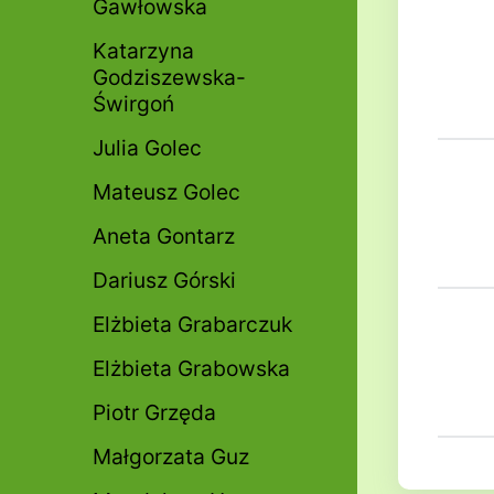
Gawłowska
Katarzyna
Godziszewska-
Świrgoń
Julia Golec
Mateusz Golec
Aneta Gontarz
Dariusz Górski
Elżbieta Grabarczuk
Elżbieta Grabowska
Piotr Grzęda
Małgorzata Guz