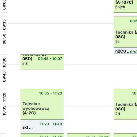
(A-107C)
6b|ch
08:
08:50 - 09:35
Technika
(
08C)
5e
n2C0 ...
09:
Technika
(A-
05D)
09:45 - 10:07
09:45 - 10:30
in3
10:35 - 11:20
10
10:35 - 11:20
Zajęcia z
Technika
(
wychowawcą
08C)
(A-2C)
4d
6b
11:20 - 11:40
skl ...