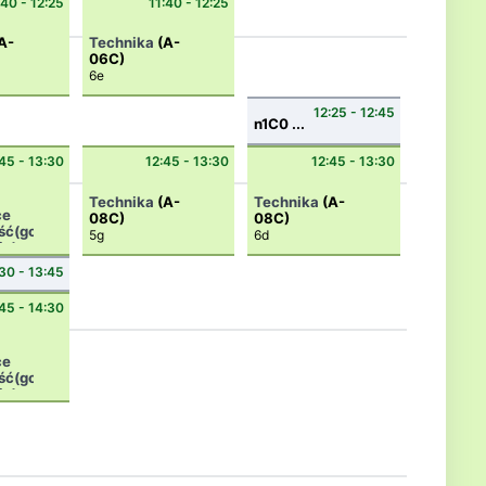
:40 - 12:25
11:40 - 12:25
A-
Technika
(A-
06C)
6e
12:25 - 12:45
n1C0 ...
45 - 13:30
12:45 - 13:30
12:45 - 13:30
Technika
(A-
Technika
(A-
ce
08C)
08C)
ść(godziny
5g
6d
ie)
30 - 13:45
45 - 14:30
ce
ść(godziny
ie)