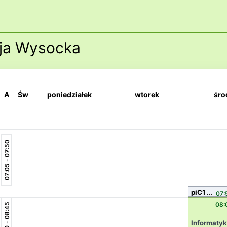
cja Wysocka
A
Św
poniedziałek
wtorek
śro
07:05 - 07:50
piC1 ...
07:
08:
08:00 - 08:45
Informaty