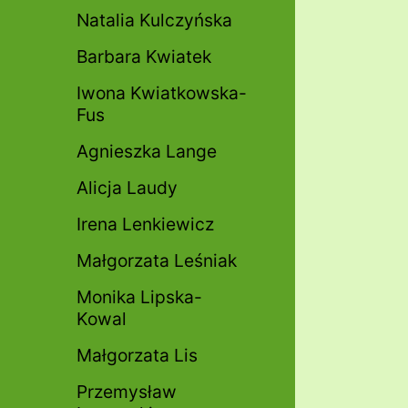
Natalia Kulczyńska
Barbara Kwiatek
Iwona Kwiatkowska-
Fus
Agnieszka Lange
Alicja Laudy
Irena Lenkiewicz
Małgorzata Leśniak
Monika Lipska-
Kowal
Małgorzata Lis
Przemysław