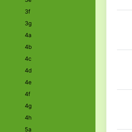
3f
3g
4a
4b
4c
4d
4e
4f
4g
4h
5a