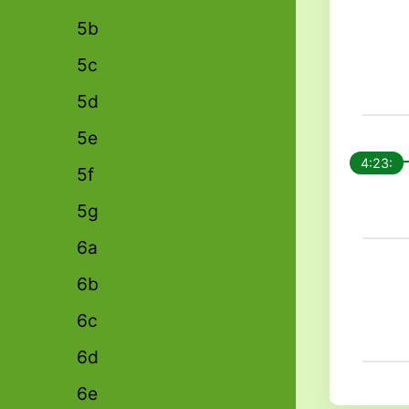
5b
5c
5d
5e
4:23:
5f
5g
6a
6b
6c
6d
6e