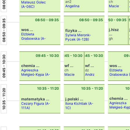
an2
ch
Mateusz Golec
Angelina
Macie
(A-06C)
Sahakyan
(A-
j
105D)
Szyd
uk
(A-
08:50 - 09:35
08:50 - 09:35
08:50 - 09:35
08:
08:50 - 09:35
D3)
wos ...
j.hiszpańsk
fizyka ...
...
Elżbieta
Sylwia Meronk-
Grabowska
(A-
gh
Pycek
(A-12B)
5C)
Dorot
a
Ożóg
09:45 - 10:30
09:45 - 10:30
09:45 - 10:30
09:
(A-
09:45 - 10:30
103D)
chemia ...
wf ...
wf ...
wos ...
Agnieszka
ch
dz
Elżbieta
Mełgieś-Kępa
(A-
Macie
Andrz
Grabowska
115B)
j
ej
5C)
Szyd
Michn
uk
(A-
iewic
10:35 - 11:20
10:35 - 11:20
10
10:35 - 11:20
D3)
z
(A-
D2)
chemia ...
matematyka ...
j.polski ...
Agnieszka
Cezary Figura
(A-
Ilona Kichtiak
(A-
Mełgieś-Kę
111A)
1C)
115B)