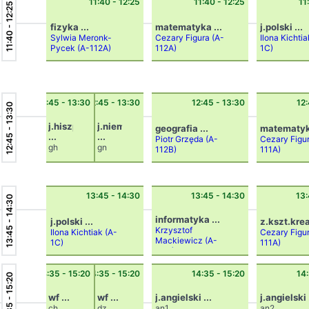
11:40 - 12:25
11:40 - 12:25
11
11:40 - 12:25
fizyka ...
matematyka ...
j.polski ...
Sylwia Meronk-
Cezary Figura
(A-
Ilona Kichti
Pycek
(A-112A)
112A)
1C)
12:45 - 13:30
12:45 - 13:30
12:45 - 13:30
12:
12:45 - 13:30
j.hiszpański
j.niemiecki
geografia ...
matematyka
...
...
Piotr Grzęda
(A-
Cezary Figu
gh
gn
112B)
111A)
Dorot
Renat
a
a
Ożóg
Parol-
(A-
Paszk
13:45 - 14:30
13:45 - 14:30
13:
13:45 - 14:30
2C)
o
(A-
01C)
informatyka ...
j.polski ...
z.kszt.kreat
Krzysztof
Ilona Kichtiak
(A-
Cezary Figu
Mackiewicz
(A-
1C)
111A)
02C)
14:35 - 15:20
14:35 - 15:20
14:35 - 15:20
14:
14:35 - 15:20
wf ...
wf ...
j.angielski ...
j.angielski 
ch
dz
an1
an2