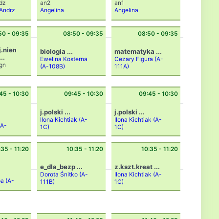
dz
an2
an1
Andrz
Angelina
Angelina
ej
Sahakyan
(A-
Sahakyan
(A-
Michn
105D)
105D)
iewic
50 - 09:35
08:50 - 09:35
08:50 - 09:35
z
(A-
D2)
i
j.niemiecki
biologia ...
matematyka ...
...
Ewelina Kosterna
Cezary Figura
(A-
gn
(A-108B)
111A)
Renat
a
Parol-
45 - 10:30
09:45 - 10:30
09:45 - 10:30
Paszk
o
(A-
01C)
j.polski ...
j.polski ...
Ilona Kichtiak
(A-
Ilona Kichtiak
(A-
(A-
1C)
1C)
:35 - 11:20
10:35 - 11:20
10:35 - 11:20
e_dla_bezp ...
z.kszt.kreat ...
Dorota Śnitko
(A-
Ilona Kichtiak
(A-
pa
(A-
111B)
1C)