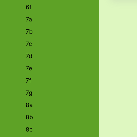
6f
7a
7b
7c
7d
7e
7f
7g
8a
8b
8c