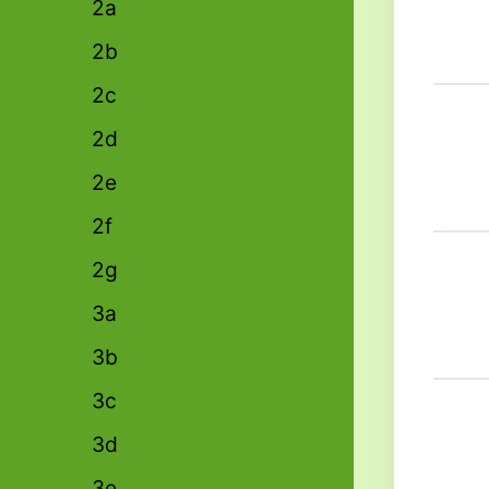
2a
2b
2c
2d
2e
2f
2g
3a
3b
3c
3d
3e