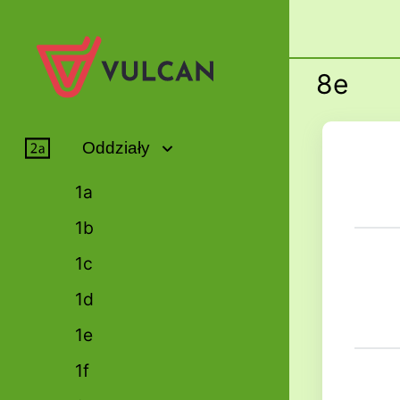
8e
Oddziały
1a
1b
1c
1d
1e
1f