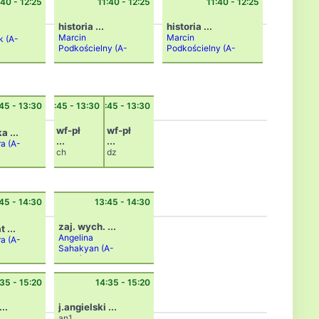
:40 - 12:25
11:40 - 12:25
11:40 - 12:25
historia ...
historia ...
Marcin
Marcin
ak
(A-
Podkościelny
(A-
Podkościelny
(A-
11B)
11B)
45 - 13:30
12:45 - 13:30
12:45 - 13:30
wf-pł
wf-pł
 ...
...
...
ra
(A-
ch
dz
Dariu
Andrz
sz
ej
Garba
Michn
la
(A-
iewic
45 - 14:30
13:45 - 14:30
B4i)
z
(A-
Nord)
zaj. wych. ...
 ...
Angelina
ra
(A-
Sahakyan
(A-
109C)
35 - 15:20
14:35 - 15:20
...
j.angielski ...
an1