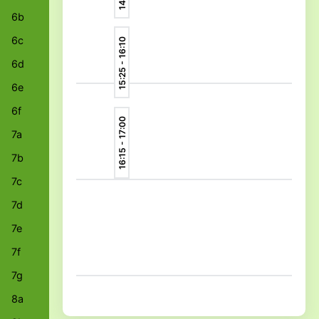
6b
6c
15:25 - 16:10
6d
6e
6f
16:15 - 17:00
7a
7b
7c
7d
7e
7f
7g
8a