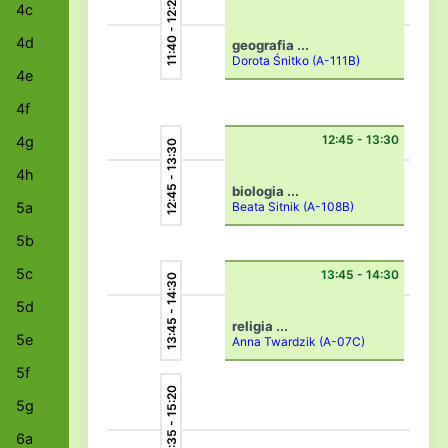
11:40 - 12:25
4c
4d
geografia ...
Dorota Śnitko
(A-111B)
4e
4f
12:45 - 13:30
4g
12:45 - 13:30
4h
biologia ...
5a
Beata Sitnik
(A-108B)
5b
5c
13:45 - 14:30
13:45 - 14:30
5d
religia ...
5e
Anna Twardzik
(A-07C)
5f
14:35 - 15:20
5g
6a