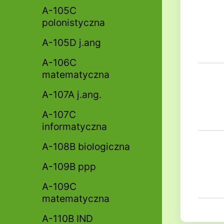
A-105C
polonistyczna
A-105D j.ang
A-106C
matematyczna
A-107A j.ang.
A-107C
informatyczna
A-108B biologiczna
A-109B ppp
A-109C
matematyczna
A-110B IND