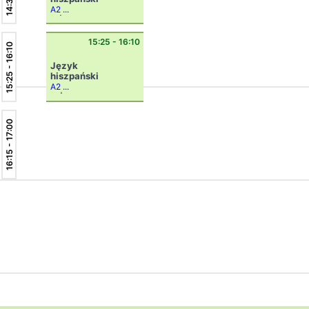
A2 ...
7e|gh
15:25 - 16:10
15:25 - 16:10
Język
hiszpański
A2 ...
8h|Z
16:15 - 17:00