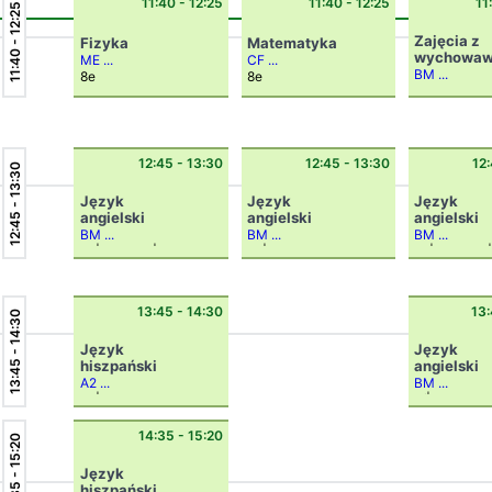
11:40 - 12:25
11:40 - 12:25
11
11:40 - 12:25
Zajęcia z
Fizyka
Matematyka
wychowa
ME ...
CF ...
BM ...
8e
8e
6f
12:45 - 13:30
12:45 - 13:30
12:
12:45 - 13:30
Język
Język
Język
angielski
angielski
angielski
BM ...
BM ...
BM ...
8b|an1 +
8c|an1
6a|ch
7b|an3 +
7c
13:45 - 14:30
13:
13:45 - 14:30
Język
Język
hiszpański
angielski
A2 ...
BM ...
7b|gh
6f|A
14:35 - 15:20
14:35 - 15:20
Język
hiszpański