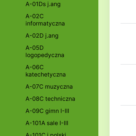
A-01Ds j.ang
A-02C
informatyczna
A-02D j.ang
A-05D
logopedyczna
A-06C
katechetyczna
A-07C muzyczna
A-08C techniczna
A-09C gimn I-III
A-101A sale I-III
A-101C j.polski