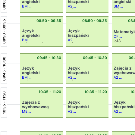
angielski
hiszpański
angielski
BM ...
A2 ...
BM ...
6f|A
8g|gh
6a|ch
08:50 - 09:35
08:50 - 09:35
08:
08:50 - 09:35
Język
Język
Matematy
angielski
hiszpański
CF ...
BM ...
A2 ...
io18
7b|an3 +
7c|an3
8c|gh
09:45 - 10:30
09:45 - 10:30
09:
09:45 - 10:30
Język
Język
Zajęcia z
angielski
hiszpański
wychowa
BM ...
A2 ...
A2 ...
4a|dz
7g|gh
7e
10:35 - 11:20
10:35 - 11:20
10
10:35 - 11:20
Zajęcia z
Język
Język
wychowawcą
hiszpański
hiszpański
ME ...
A2 ...
A2 ...
6c
8b|gh
8a|gh