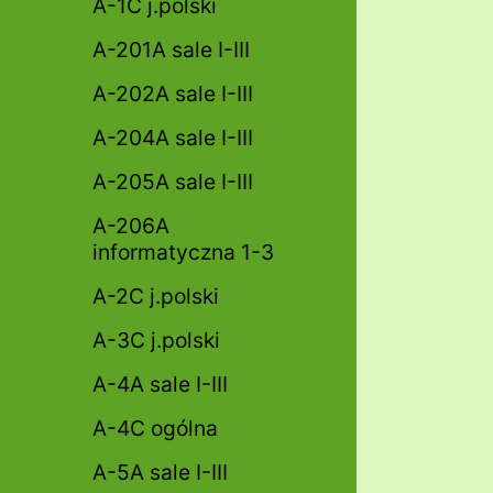
A-1C j.polski
A-201A sale I-III
A-202A sale I-III
A-204A sale I-III
A-205A sale I-III
A-206A
informatyczna 1-3
A-2C j.polski
A-3C j.polski
A-4A sale I-III
A-4C ogólna
A-5A sale I-III