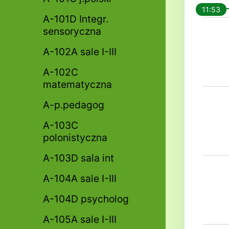
11:53
A-101D Integr.
sensoryczna
A-102A sale I-III
A-102C
matematyczna
A-p.pedagog
A-103C
polonistyczna
A-103D sala int
A-104A sale I-III
A-104D psycholog
A-105A sale I-III