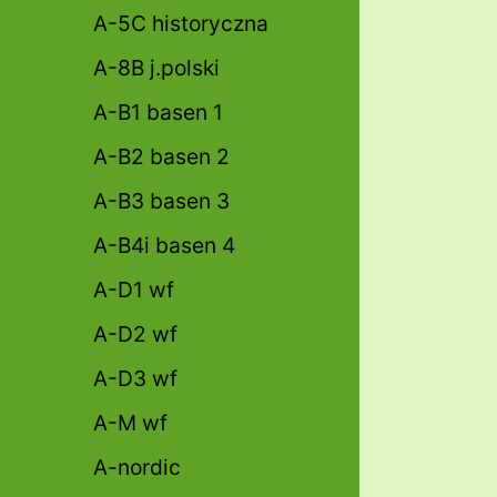
A-5C historyczna
A-8B j.polski
A-B1 basen 1
A-B2 basen 2
A-B3 basen 3
A-B4i basen 4
A-D1 wf
A-D2 wf
A-D3 wf
A-M wf
A-nordic