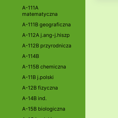
A-111A
matematyczna
A-111B geograficzna
A-112A j.ang-j.hiszp
A-112B przyrodnicza
A-114B
A-115B chemiczna
A-11B j.polski
A-12B fizyczna
A-14B ind.
A-15B biologiczna