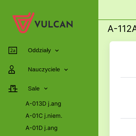
A-112A
Oddziały
Nauczyciele
Sale
A-013D j.ang
A-01C j.niem.
A-01D j.ang