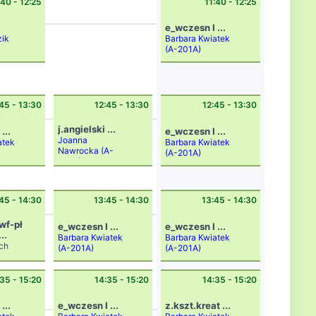
:40 - 12:25
11:40 - 12:25
e_wczesn I ...
zik
Barbara Kwiatek
(A-201A)
45 - 13:30
12:45 - 13:30
12:45 - 13:30
j.angielski ...
...
e_wczesn I ...
Joanna
atek
Barbara Kwiatek
Nawrocka
(A-
(A-201A)
201A)
45 - 14:30
13:45 - 14:30
13:45 - 14:30
wf-pł
e_wczesn I ...
e_wczesn I ...
...
Barbara Kwiatek
Barbara Kwiatek
ch
(A-201A)
(A-201A)
Dami
an
Frank
35 - 15:20
14:35 - 15:20
14:35 - 15:20
owski
(A-
...
e_wczesn I ...
z.kszt.kreat ...
B2)