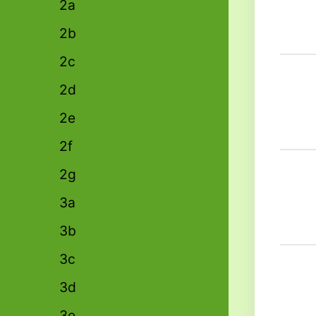
2a
2b
2c
2d
2e
2f
2g
3a
3b
3c
3d
3e