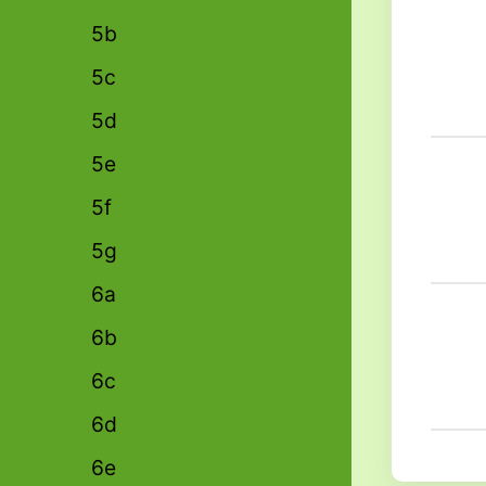
5b
5c
5d
5e
5f
5g
6a
6b
6c
6d
6e