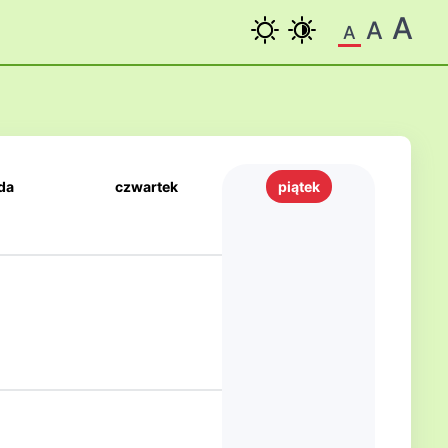
A
A
A
da
czwartek
piątek