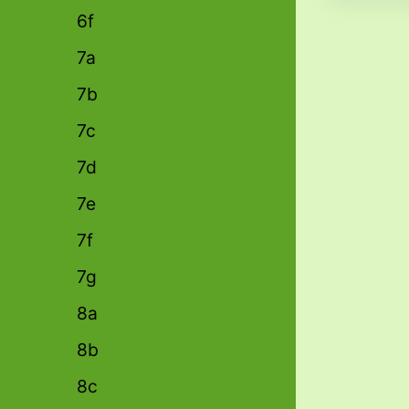
6f
7a
7b
7c
7d
7e
7f
7g
8a
8b
8c