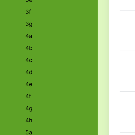
3f
3g
4a
4b
4c
4d
4e
4f
4g
4h
5a