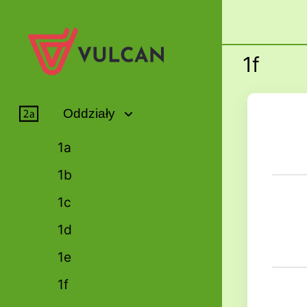
1f
Oddziały
1a
1b
1c
1d
1e
1f