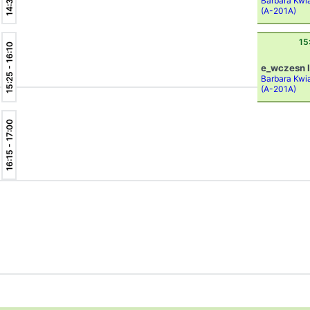
Barbara Kwi
(A-201A)
15
15:25 - 16:10
e_wczesn I 
Barbara Kwi
(A-201A)
16:15 - 17:00