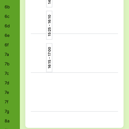
6b
6c
15:25 - 16:10
6d
6e
6f
16:15 - 17:00
7a
7b
7c
7d
7e
7f
7g
8a