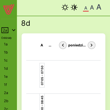
A
A
A
8d
Oddziały
1a
A
Ś
poniedział
w
ek
1b
1c
07:05 - 07:50
1d
1e
1f
2a
08:00 - 08:45
2b
2c