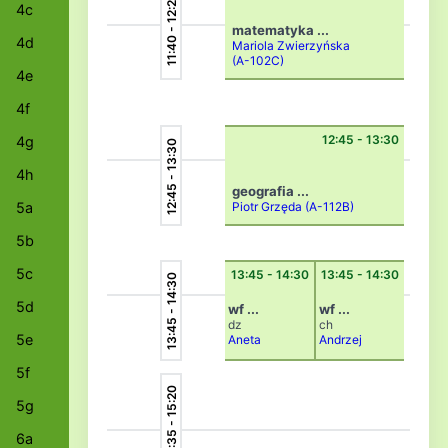
11:40 - 12:25
4c
matematyka ...
4d
Mariola Zwierzyńska
(A-102C)
4e
4f
12:45 - 13:30
4g
12:45 - 13:30
4h
geografia ...
5a
Piotr Grzęda
(A-112B)
5b
5c
13:45 - 14:30
13:45 - 14:30
13:45 - 14:30
5d
wf ...
wf ...
dz
ch
5e
Aneta
Andrzej
Chocyk
Michnie
(A-D2)
wicz
(A-
5f
D1)
14:35 - 15:20
5g
6a