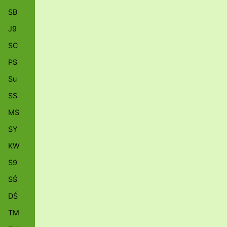
SB
J9
SC
PS
Su
SS
MS
SY
KW
S9
SŚ
DŚ
TM