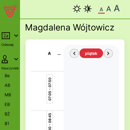
A
A
A
Magdalena Wójtowicz
Oddziały
A
Ś
piątek
w
Nauczyciele
Be
07:05 - 07:50
AB
MB
EB
BŻ
08:00 - 08:45
B1