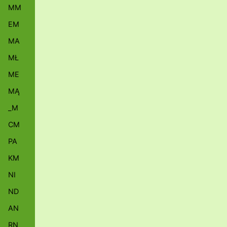
MM
EM
MA
MŁ
ME
MĄ
_M
CM
PA
KM
NI
ND
AN
RN