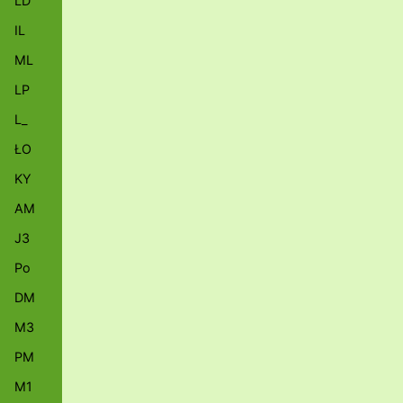
LD
IL
ML
LP
L_
ŁO
KY
AM
J3
Po
DM
M3
PM
M1