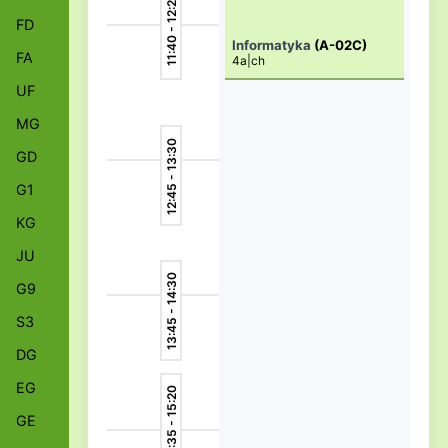
11:40 - 12:25
FD
Informatyka
(A-02C)
FA
4a|ch
UF
MG
12:45 - 13:30
GD
G1
KG
JU
13:45 - 14:30
G9
S3
DG
EG
14:35 - 15:20
GE