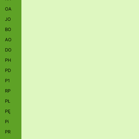
OA
JO
BO
AO
DO
PH
PD
P1
RP
PŁ
PĘ
Pi
PR