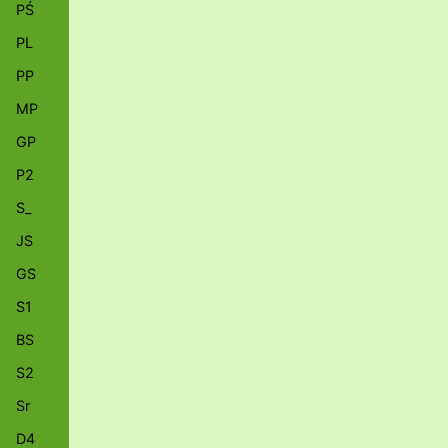
PŚ
PL
PP
MP
GP
P2
S_
JS
GS
S1
BS
S2
Sr
D4