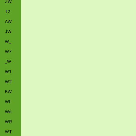
ZW
T2
AW
JW
W_
W7
_W
W1
W2
BW
Wl
Wó
WR
WT