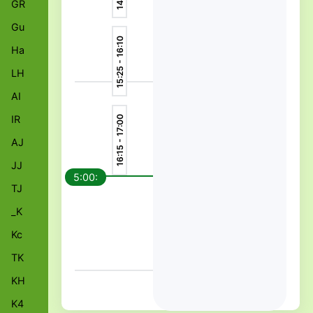
GR
Gu
15:25 - 16:10
Ha
LH
AI
IR
16:15 - 17:00
AJ
JJ
5:00:
TJ
_K
Kc
TK
KH
K4