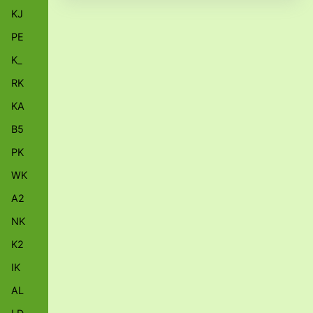
KJ
PE
K_
RK
KA
B5
PK
WK
A2
NK
K2
IK
AL