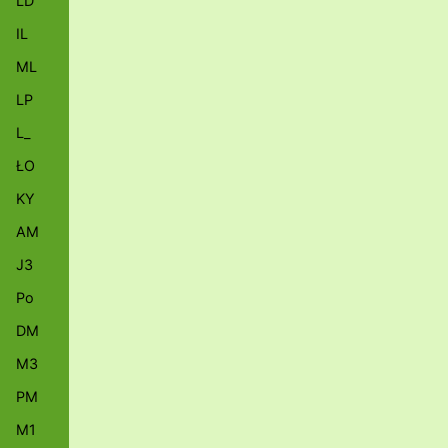
LD
IL
ML
LP
L_
ŁO
KY
AM
J3
Po
DM
M3
PM
M1