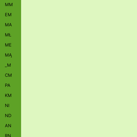
MM
EM
MA
MŁ
ME
MĄ
_M
CM
PA
KM
NI
ND
AN
RN