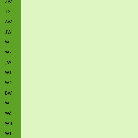
ZW
T2
AW
JW
W_
W7
_W
W1
W2
BW
Wl
Wó
WR
WT