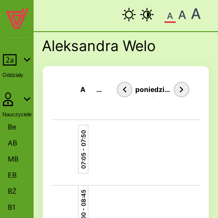
A
A
A
Aleksandra Welo
Oddziały
A
Ś
poniedział
w
ek
Nauczyciele
Be
07:05 - 07:50
AB
MB
EB
BŻ
08:00 - 08:45
B1