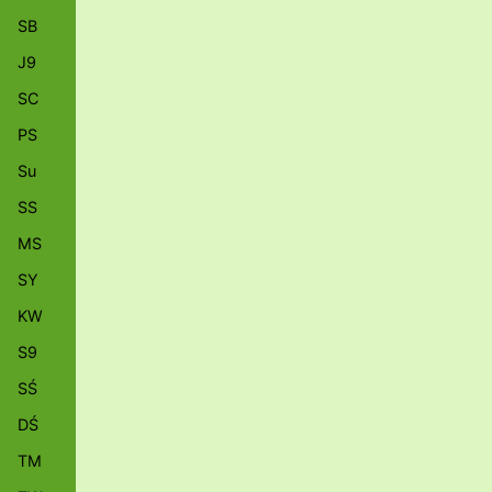
SB
J9
SC
PS
Su
SS
MS
SY
KW
S9
SŚ
DŚ
TM