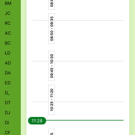
BM
JC
08:50 - 09:35
RC
AC
BC
ŁD
09:45 - 10:30
AD
DA
ED
10:35 - 11:20
D_
DT
DJ
11:28
DI
CF