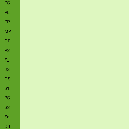
PŚ
PL
PP
MP
GP
P2
S_
JS
GS
S1
BS
S2
Sr
D4