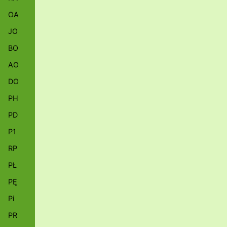
OA
JO
BO
AO
DO
PH
PD
P1
RP
PŁ
PĘ
Pi
PR