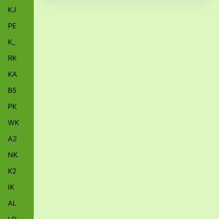
KJ
PE
K_
RK
KA
B5
PK
WK
A2
NK
K2
IK
AL