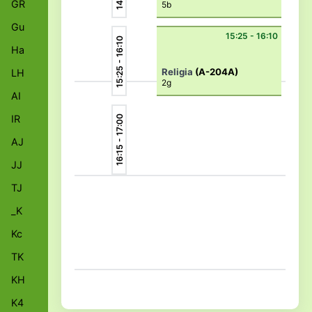
GR
5b
Gu
15:25 - 16:10
15:25 - 16:10
Ha
Religia
(A-204A)
LH
2g
AI
IR
16:15 - 17:00
AJ
JJ
TJ
_K
Kc
TK
KH
K4